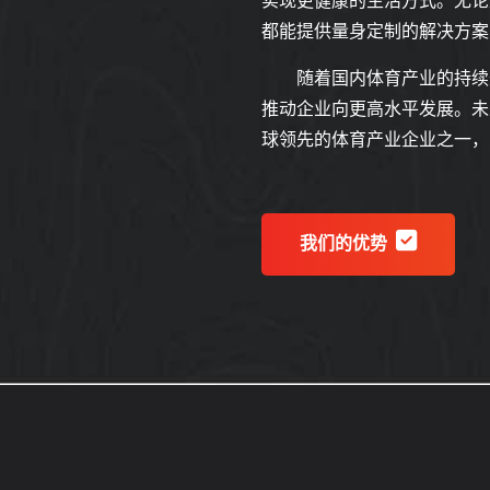
实现更健康的生活方式。无论
都能提供量身定制的解决方案
随着国内体育产业的持续
推动企业向更高水平发展。未
球领先的体育产业企业之一，
我们的优势