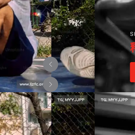
ENG HAO DE NI
✨