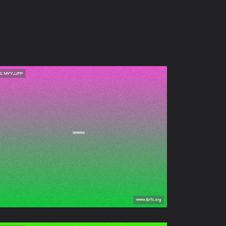
电竞工作室怎么做