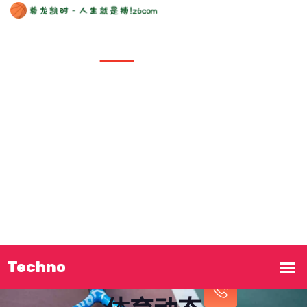
手机版入口首页
APP下载尊龙凯时 - 人生就是搏!z6com
经典案例
体育动态
企业服务
立即致电!
入口尊龙凯时 - 人生就是搏!z6com
14562140929